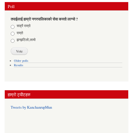
Poll
तपाईलाई हाम्रो नगरपालिकाको सेवा कस्तो लाग्यो ?
Choices
साह्रै राम्रो
राम्रो
झन्झटिलो,लामो
Older polls
Results
हाम्रो ट्वीटहरु
Tweets by KanchanrupMun