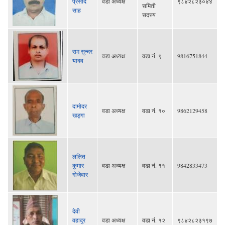
प्रसाद
वडा अध्यक्ष
९८४२८२३०४४
समिती
साह
सदस्य
राम सुन्दर
वडा अध्यक्ष
वडा नंं. ९
9816751844
यादव
दामोदर
वडा अध्यक्ष
वडा नंं. १०
9862129458
खड्गा
ललित
कुमार
वडा अध्यक्ष
वडा नंं. ११
9842833473
गोजेवार
देवी
वहादुर
वडा अध्यक्ष
वडा नंं. १२
९८४२८२३१९७