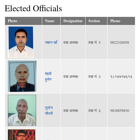
Elected Officials
Photo
Name
Designation
Section
Phone
रब्बान खाँ
वडा अध्यक्ष
वडा नंं. १
9822320058
मेहदी
वडा अध्यक्ष
वडा नंं. २
९८१४७१७६१३
हुसेन
गुल्टेन
वडा अध्यक्ष
वडा नंं. ३
9818859830
चौधरी