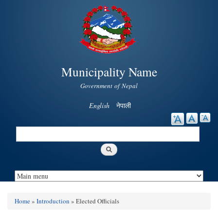
Skip to
main
content
Municipality Name
Government of Nepal
English
नेपाली
Search
Search form
Home
»
Introduction
» Elected Officials
You are here