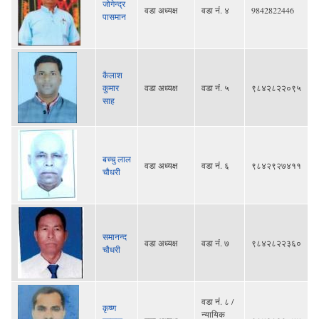
जोगेन्द्र
वडा अध्यक्ष
वडा नंं. ४
9842822446
पासमान
कैलाश
कुमार
वडा अध्यक्ष
वडा नंं. ५
९८४२८२२०९५
साह
बच्चु लाल
वडा अध्यक्ष
वडा नंं. ६
९८४२९२७४११
चौधरी
समानन्द
वडा अध्यक्ष
वडा नंं. ७
९८४२८२२३६०
चौधरी
वडा नंं. ८ /
कृष्ण
न्यायिक