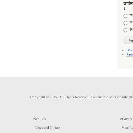
तपाईला
?
Choic
साह
राम
झन
Older
Resu
Copyright © 2015. All Rights Reserved. Kanchanrup Municipality (
Notices
eGov se
News and Notices
Vital Re