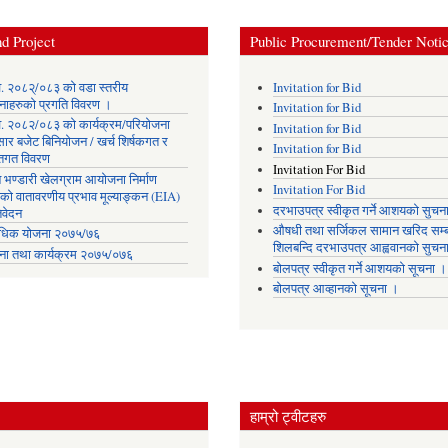
d Project
Public Procurement/Tender Noti
. २०८२्/०८३ को वडा स्तरीय
Invitation for Bid
नाहरुको प्रगति विवरण ।
Invitation for Bid
. २०८२/०८३ को कार्यक्रम/परियोजना
Invitation for Bid
सार बजेट बिनियोजन / खर्च शिर्षकगत र
Invitation for Bid
ोतगत विवरण
Invitation For Bid
 भण्डारी खेलग्राम आयोजना निर्माण
Invitation For Bid
यको वातावरणीय प्रभाव मूल्याङ्कन (EIA)
दरभाउपत्र स्वीकृत गर्ने आशयको सुचन
िवेदन
औषधी तथा सर्जिकल सामान खरिद सम्ब
िक योजना २०७५/७६
शिलबन्दि दरभाउपत्र आह्ववानको सुचन
ना तथा कार्यक्रम २०७५/०७६
बोलपत्र स्वीकृत गर्ने आशयको सूचना ।
बोलपत्र आव्हानको सूचना ।
हाम्रो ट्वीटहरु