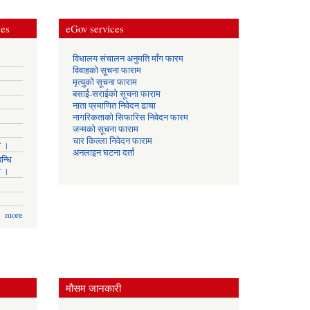
ces
eGov services
विधालय संचालन अनुमति माँग फारम
विवाहको सूचना फाराम
मृत्युको सूचना फाराम
बसाई-सराईको सूचना फाराम
नाता प्रमाणित निवेदन ढाचा
नागरिकताको सिफारिस निवेदन फारम
जन्मको सूचना फाराम
चार किल्ला निवेदन फाराम
ा ।
अनलाइन घटना दर्ता
न्धि
ा ।
more
मौसम जानकारी