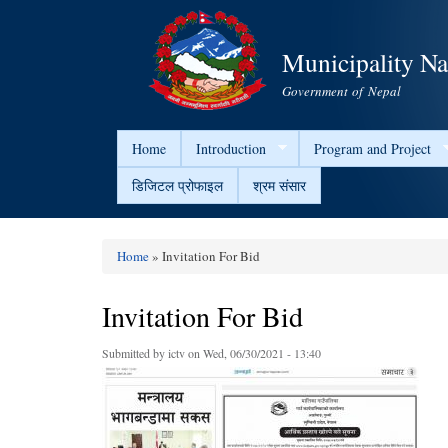
Municipality N
Government of Nepal
Home
Introduction
Program and Project
डिजिटल प्रोफाइल
श्रम संसार
Home
» Invitation For Bid
You are here
Invitation For Bid
Submitted by
ictv
on Wed, 06/30/2021 - 13:40