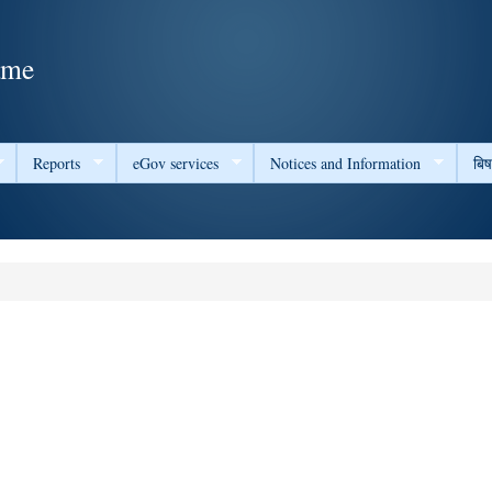
Skip to
main
ame
content
Reports
eGov services
Notices and Information
बि