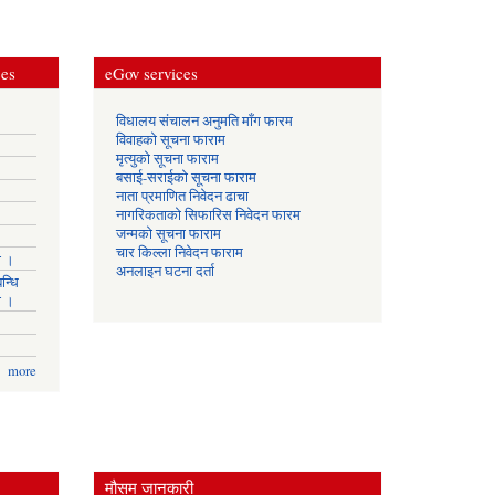
ces
eGov services
विधालय संचालन अनुमति माँग फारम
विवाहको सूचना फाराम
मृत्युको सूचना फाराम
बसाई-सराईको सूचना फाराम
नाता प्रमाणित निवेदन ढाचा
नागरिकताको सिफारिस निवेदन फारम
जन्मको सूचना फाराम
चार किल्ला निवेदन फाराम
ा ।
अनलाइन घटना दर्ता
न्धि
ा ।
more
मौसम जानकारी