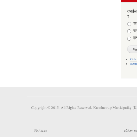
तपाईला
?
Choic
साह
राम
झन
Older
Resu
Copyright © 2015. All Rights Reserved. Kanchanrup Municipality (
Notices
eGov se