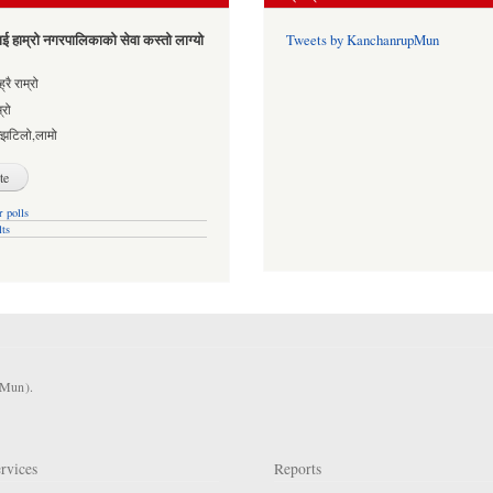
ई हाम्रो नगरपालिकाको सेवा कस्तो लाग्यो
Tweets by KanchanrupMun
es
्रै राम्रो
्रो
्झटिलो,लामो
 polls
lts
KMun).
rvices
Reports