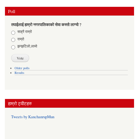
Poll
तपाईलाई हाम्रो नगरपालिकाको सेवा कस्तो लाग्यो ?
Choices
साह्रै राम्रो
राम्रो
झन्झटिलो,लामो
Older polls
Results
हाम्रो ट्वीटहरु
Tweets by KanchanrupMun