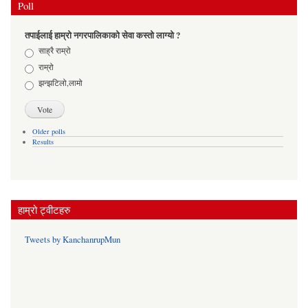
Poll
तपाईलाई हाम्रो नगरपालिकाको सेवा कस्तो लाग्यो ?
Choices
साह्रै राम्रो
राम्रो
झन्झटिलो,लामो
Older polls
Results
हाम्रो ट्वीटहरु
Tweets by KanchanrupMun