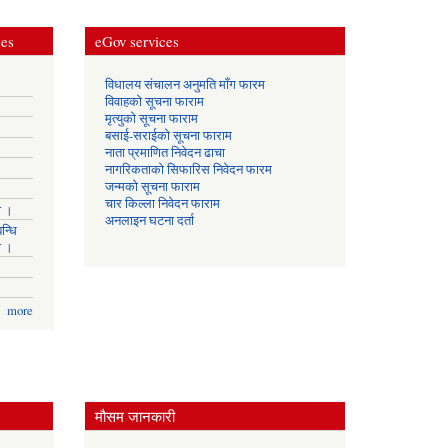
ces
eGov services
विधालय संचालन अनुमति माँग फारम
विवाहको सूचना फाराम
मृत्युको सूचना फाराम
बसाई-सराईको सूचना फाराम
नाता प्रमाणित निवेदन ढाचा
नागरिकताको सिफारिस निवेदन फारम
जन्मको सूचना फाराम
चार किल्ला निवेदन फाराम
ा ।
अनलाइन घटना दर्ता
न्धि
ा ।
more
मौसम जानकारी