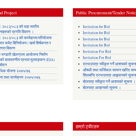
d Project
Public Procurement/Tender Noti
. २०८२्/०८३ को वडा स्तरीय
Invitation for Bid
नाहरुको प्रगति विवरण ।
Invitation for Bid
. २०८२/०८३ को कार्यक्रम/परियोजना
Invitation for Bid
सार बजेट बिनियोजन / खर्च शिर्षकगत र
Invitation for Bid
ोतगत विवरण
Invitation For Bid
 भण्डारी खेलग्राम आयोजना निर्माण
Invitation For Bid
यको वातावरणीय प्रभाव मूल्याङ्कन (EIA)
दरभाउपत्र स्वीकृत गर्ने आशयको सुचन
िवेदन
औषधी तथा सर्जिकल सामान खरिद सम्ब
िक योजना २०७५/७६
शिलबन्दि दरभाउपत्र आह्ववानको सुचन
ना तथा कार्यक्रम २०७५/०७६
बोलपत्र स्वीकृत गर्ने आशयको सूचना ।
बोलपत्र आव्हानको सूचना ।
हाम्रो ट्वीटहरु