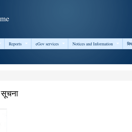
Skip to
main
ame
content
Reports
eGov services
Notices and Information
बि
 सूचना