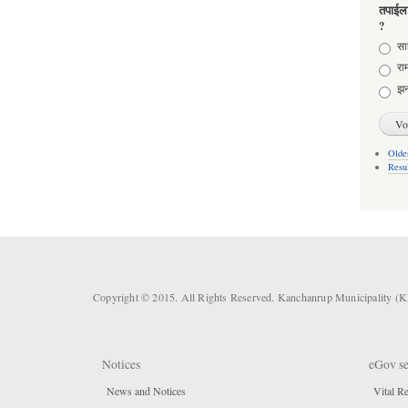
तपाईला
?
Choic
साह
राम
झन
Older
Resu
Copyright © 2015. All Rights Reserved. Kanchanrup Municipality (
Notices
eGov se
News and Notices
Vital Re