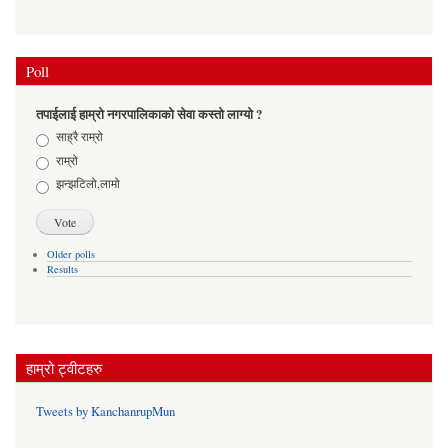
Poll
तपाईलाई हाम्रो नगरपालिकाको सेवा कस्तो लाग्यो ?
Choices
साह्रै राम्रो
राम्रो
झन्झटिलो,लामो
Older polls
Results
हाम्रो ट्वीटहरु
Tweets by KanchanrupMun