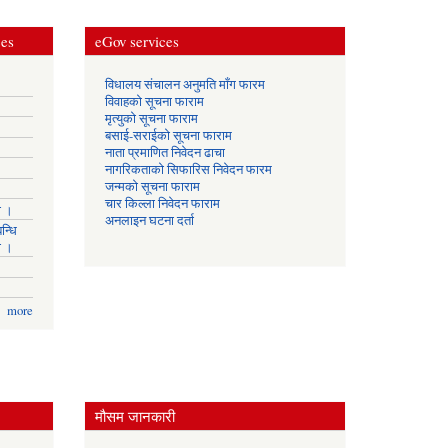
ces
eGov services
विधालय संचालन अनुमति माँग फारम
विवाहको सूचना फाराम
मृत्युको सूचना फाराम
बसाई-सराईको सूचना फाराम
नाता प्रमाणित निवेदन ढाचा
नागरिकताको सिफारिस निवेदन फारम
जन्मको सूचना फाराम
चार किल्ला निवेदन फाराम
ा ।
अनलाइन घटना दर्ता
न्धि
ा ।
more
मौसम जानकारी