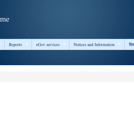
Skip to
main
ame
content
Reports
eGov services
Notices and Information
बि