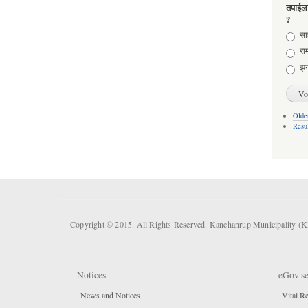
तपाईला
?
Choic
साह
राम
झन
Older
Resu
Copyright © 2015. All Rights Reserved. Kanchanrup Municipality (
Notices
eGov se
News and Notices
Vital Re