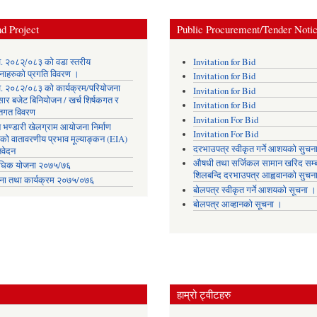
d Project
Public Procurement/Tender Noti
. २०८२्/०८३ को वडा स्तरीय
Invitation for Bid
नाहरुको प्रगति विवरण ।
Invitation for Bid
. २०८२/०८३ को कार्यक्रम/परियोजना
Invitation for Bid
सार बजेट बिनियोजन / खर्च शिर्षकगत र
Invitation for Bid
ोतगत विवरण
Invitation For Bid
 भण्डारी खेलग्राम आयोजना निर्माण
Invitation For Bid
यको वातावरणीय प्रभाव मूल्याङ्कन (EIA)
दरभाउपत्र स्वीकृत गर्ने आशयको सुचन
िवेदन
औषधी तथा सर्जिकल सामान खरिद सम्ब
िक योजना २०७५/७६
शिलबन्दि दरभाउपत्र आह्ववानको सुचन
ना तथा कार्यक्रम २०७५/०७६
बोलपत्र स्वीकृत गर्ने आशयको सूचना ।
बोलपत्र आव्हानको सूचना ।
हाम्रो ट्वीटहरु