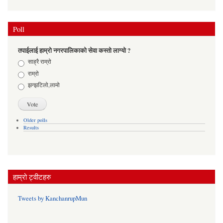
Poll
तपाईलाई हाम्रो नगरपालिकाको सेवा कस्तो लाग्यो ?
Choices
साह्रै राम्रो
राम्रो
झन्झटिलो,लामो
Older polls
Results
हाम्रो ट्वीटहरु
Tweets by KanchanrupMun