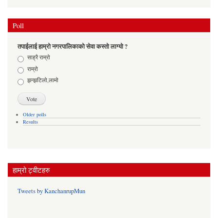
Poll
तपाईलाई हाम्रो नगरपालिकाको सेवा कस्तो लाग्यो ?
Choices
साह्रै राम्रो
राम्रो
झन्झटिलो,लामो
Older polls
Results
हाम्रो ट्वीटहरु
Tweets by KanchanrupMun