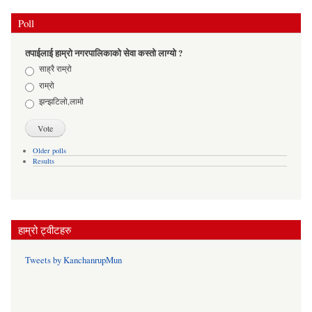
Poll
तपाईलाई हाम्रो नगरपालिकाको सेवा कस्तो लाग्यो ?
Choices
साह्रै राम्रो
राम्रो
झन्झटिलो,लामो
Older polls
Results
हाम्रो ट्वीटहरु
Tweets by KanchanrupMun