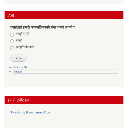
Poll
तपाईलाई हाम्रो नगरपालिकाको सेवा कस्तो लाग्यो ?
Choices
साह्रै राम्रो
राम्रो
झन्झटिलो,लामो
Older polls
Results
हाम्रो ट्वीटहरु
Tweets by KanchanrupMun