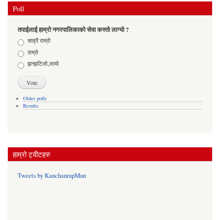
Poll
तपाईलाई हाम्रो नगरपालिकाको सेवा कस्तो लाग्यो ?
Choices
साह्रै राम्रो
राम्रो
झन्झटिलो,लामो
Older polls
Results
हाम्रो ट्वीटहरु
Tweets by KanchanrupMun