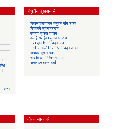
विधुतीय शुसासन सेवा
विधालय संचालन अनुमति माँग फारम
विवाहको सूचना फाराम
मृत्युको सूचना फाराम
बसाई-सराईको सूचना फाराम
नाता प्रमाणित निवेदन ढाचा
नागरिकताको सिफारिस निवेदन फारम
जन्मको सूचना फाराम
चार किल्ला निवेदन फाराम
ा ।
अनलाइन घटना दर्ता
न्धि
ा ।
अन्य
मौसम जानकारी