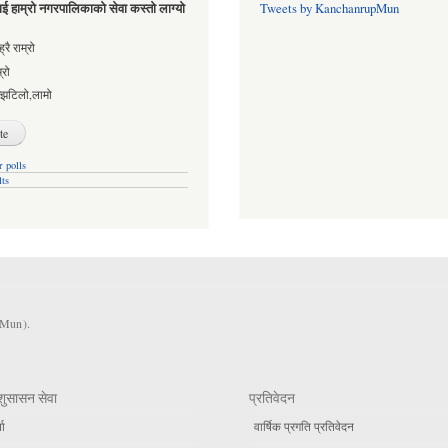
ई हाम्रो नगरपालिकाको सेवा कस्तो लाग्यो
Tweets by KanchanrupMun
es
्रै राम्रो
्रो
्झटिलो,लामो
 polls
lts
KMun).
शुसासन सेवा
प्रतिवेदन
ता
वार्षिक प्रगति प्रतिवेदन