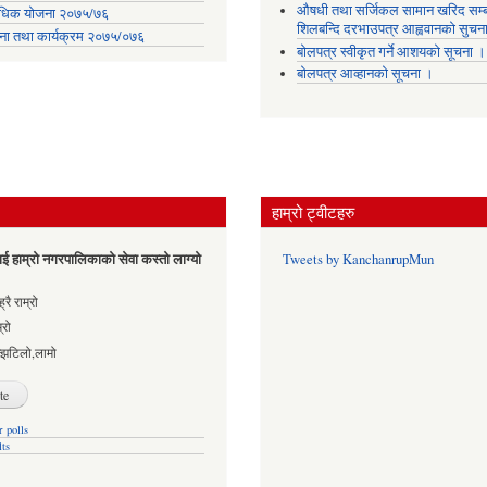
औषधी तथा सर्जिकल सामान खरिद सम्ब
िक योजना २०७५/७६
शिलबन्दि दरभाउपत्र आह्ववानको सुचन
ना तथा कार्यक्रम २०७५/०७६
बोलपत्र स्वीकृत गर्ने आशयको सूचना ।
बोलपत्र आव्हानको सूचना ।
हाम्रो ट्वीटहरु
ई हाम्रो नगरपालिकाको सेवा कस्तो लाग्यो
Tweets by KanchanrupMun
es
्रै राम्रो
्रो
्झटिलो,लामो
 polls
lts