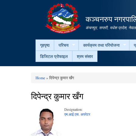
कञ्चनरुप नगरपालि
कंचनपुर, सप्तरी, मधेश प्रदेश, नेपा
गृहपृष्ठ
परिचय
कार्यक्रम तथा परियोजना
प
डिजिटल प्रोफाइल
श्रम संसार
Home
» दिपेन्द्र कुमार खँग
You are here
दिपेन्द्र कुमार खँग
Designation:
एम.आई.एस. अपरेटर