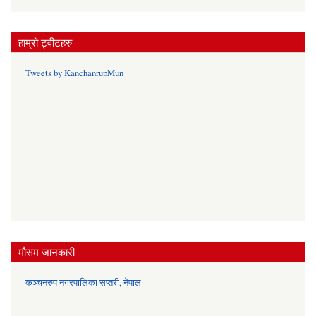
हाम्रो ट्वीटहरु
Tweets by KanchanrupMun
मौसम जानकारी
कञ्चनरुप नगरपालिका सप्तरी, नेपाल