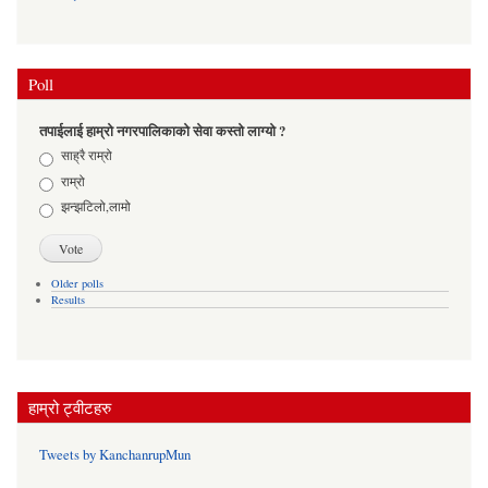
Poll
तपाईलाई हाम्रो नगरपालिकाको सेवा कस्तो लाग्यो ?
Choices
साह्रै राम्रो
राम्रो
झन्झटिलो,लामो
Older polls
Results
हाम्रो ट्वीटहरु
Tweets by KanchanrupMun