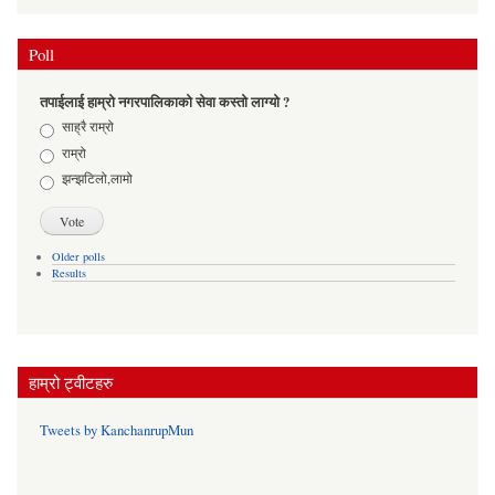
Poll
तपाईलाई हाम्रो नगरपालिकाको सेवा कस्तो लाग्यो ?
Choices
साह्रै राम्रो
राम्रो
झन्झटिलो,लामो
Older polls
Results
हाम्रो ट्वीटहरु
Tweets by KanchanrupMun