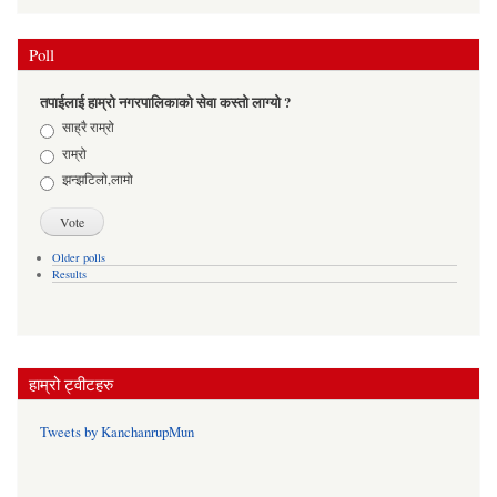
Poll
तपाईलाई हाम्रो नगरपालिकाको सेवा कस्तो लाग्यो ?
Choices
साह्रै राम्रो
राम्रो
झन्झटिलो,लामो
Older polls
Results
हाम्रो ट्वीटहरु
Tweets by KanchanrupMun