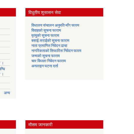
विधुतीय शुसासन सेवा
विधालय संचालन अनुमति माँग फारम
विवाहको सूचना फाराम
मृत्युको सूचना फाराम
बसाई-सराईको सूचना फाराम
नाता प्रमाणित निवेदन ढाचा
नागरिकताको सिफारिस निवेदन फारम
जन्मको सूचना फाराम
चार किल्ला निवेदन फाराम
ा ।
अनलाइन घटना दर्ता
न्धि
ा ।
अन्य
मौसम जानकारी