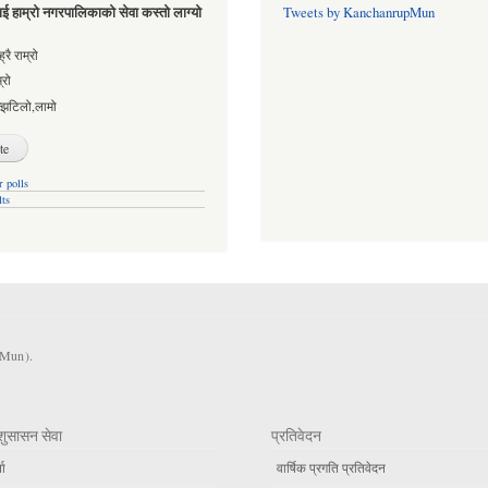
ई हाम्रो नगरपालिकाको सेवा कस्तो लाग्यो
Tweets by KanchanrupMun
es
्रै राम्रो
्रो
्झटिलो,लामो
 polls
lts
KMun).
शुसासन सेवा
प्रतिवेदन
ता
वार्षिक प्रगति प्रतिवेदन