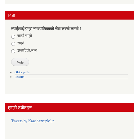
Poll
तपाईलाई हाम्रो नगरपालिकाको सेवा कस्तो लाग्यो ?
Choices
साह्रै राम्रो
राम्रो
झन्झटिलो,लामो
Older polls
Results
हाम्रो ट्वीटहरु
Tweets by KanchanrupMun