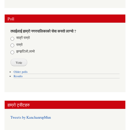
Poll
तपाईलाई हाम्रो नगरपालिकाको सेवा कस्तो लाग्यो ?
Choices
साह्रै राम्रो
राम्रो
झन्झटिलो,लामो
Older polls
Results
हाम्रो ट्वीटहरु
Tweets by KanchanrupMun