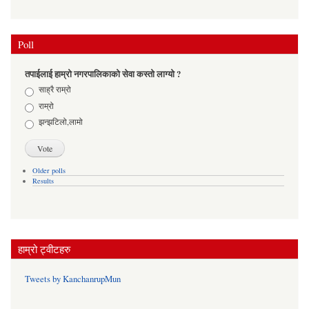
Poll
तपाईलाई हाम्रो नगरपालिकाको सेवा कस्तो लाग्यो ?
Choices
साह्रै राम्रो
राम्रो
झन्झटिलो,लामो
Older polls
Results
हाम्रो ट्वीटहरु
Tweets by KanchanrupMun